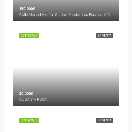
150.000€
Calle Manuel Azaña, Ciudad Escolar, Los Rosales, A Coruña, La Coruña, Galicia, 15011, España
DESTACADO
EN VENTA
30.000€
CL SANTA ROSA
DESTACADO
EN VENTA