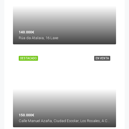
140.000€
Rúa da Atalaia, 16 Laxe
DESTACADO
EN VENTA
150.000€
Calle Manuel Azaña, Ciudad Escolar, Los Rosales, A Coruña, La Coruña, Galicia, 15011, España