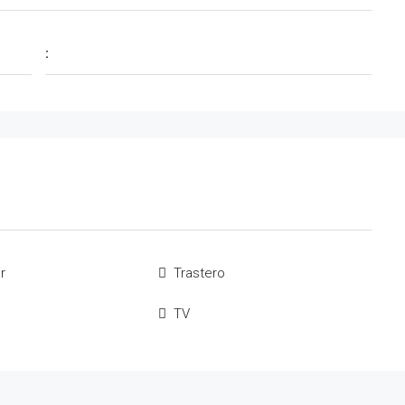
:
r
Trastero
TV