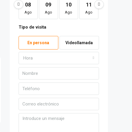
08
09
10
11
12
1
Ago
Ago
Ago
Ago
Ago
Ag
Tipo de visita
En persona
Videollamada
Hora