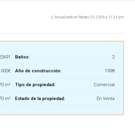
Actualizado en febrero 20, 2026 a 12:24 pm
22691
Baños:
2
.000€
Año de construcción:
1998
70 m²
Tipo de propiedad:
Comercial
70 m²
Estado de la propiedad:
En Venta