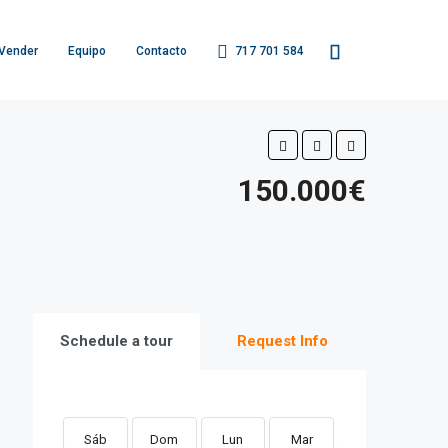
Vender
Equipo
Contacto
717 701 584
150.000€
Schedule a tour
Request Info
Sáb
Dom
Lun
Mar
Mié
Ju