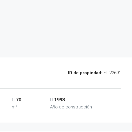
ID de propiedad:
FL-22691
70
1998
m²
Año de construcción