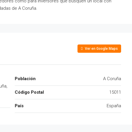
edores como para inversores que busquen un local con
dadas de A Coruña.
Ver en Google Maps
Población
A Coruña
uña,
Código Postal
15011
País
España