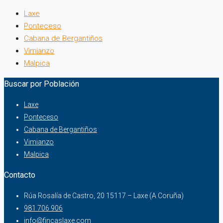
Laxe
Ponteceso
Cabana de Bergantiños
Vimianzo
Malpica
Buscar por Población
Laxe
Ponteceso
Cabana de Bergantiños
Vimianzo
Malpica
Contacto
Rúa Rosalía de Castro, 20 15117 – Laxe (A Coruña)
981 706 906
info@fincaslaxe.com