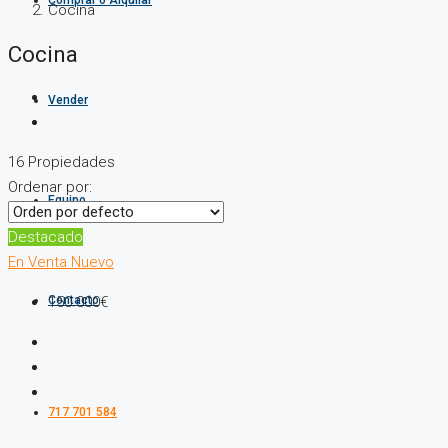
Comprar o Alquilar
Cocina
Cocina
Vender
16 Propiedades
Ordenar por:
Equipo
Destacado
En Venta
Nuevo
Contacto
150.000€
717 701 584