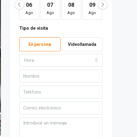
06
07
08
09
10
1
Ago
Ago
Ago
Ago
Ago
Ag
Tipo de visita
En persona
Videollamada
Hora