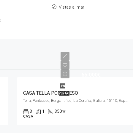
Vistas al mar
o
65.000€
EN
CASA TELLA PONTECESO
VENTA
Tella, Ponteceso, Bergantiños, La Coruña, Galicia, 15110, España
3
1
350
m²
CASA