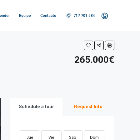
ender
Equipo
Contacto
717 701 584
265.000€
Schedule a tour
Request Info
Jue
Vie
Sáb
Dom
Lun
Ma