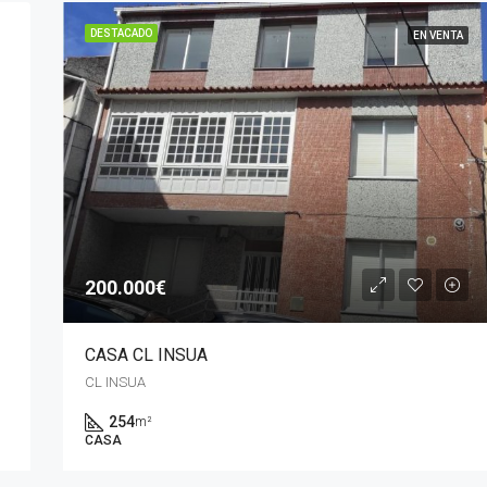
DESTACADO
EN VENTA
200.000€
CASA CL INSUA
CL INSUA
254
m²
CASA