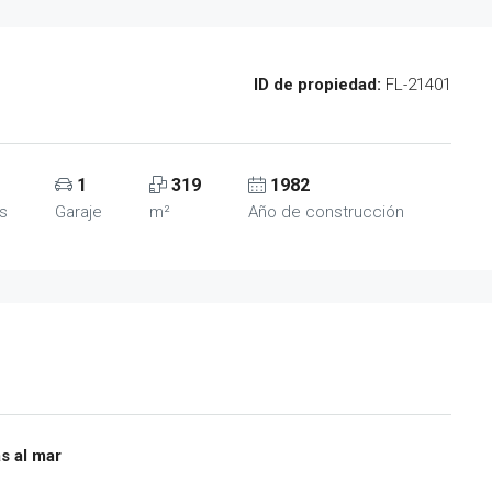
ID de propiedad:
FL-21401
1
319
1982
s
Garaje
m²
Año de construcción
s al mar