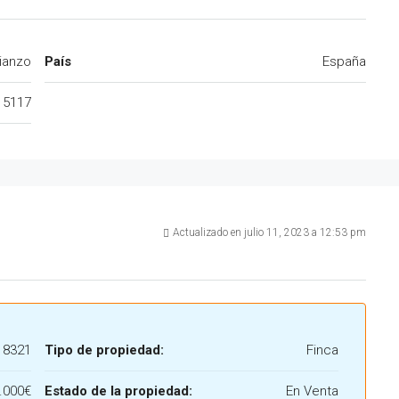
ianzo
País
España
15117
Actualizado en julio 11, 2023 a 12:53 pm
18321
Tipo de propiedad:
Finca
.000€
Estado de la propiedad:
En Venta