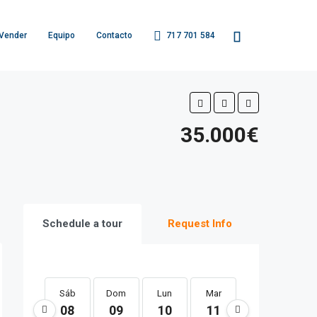
Vender
Equipo
Contacto
717 701 584
35.000€
Schedule a tour
Request Info
Sáb
Dom
Lun
Mar
Mié
Ju
08
09
10
11
12
1