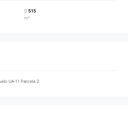
515
m²
uelo UA-11 Parcela 2.