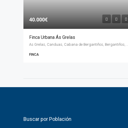
40.000€
Finca Urbana Ás Grelas
As Grelas, Canduas, Cabana de Bergantiños, Bergantiños, La Coruña,
FINCA
Buscar por Población