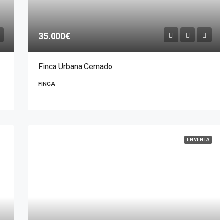
35.000€
Finca Urbana Cernado
licia, 15851, España
FINCA
EN VENTA