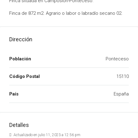
Finca situada en Camposion-Ponteceso.
Finca de 872 m2. Agrario o labor o labradío secano 02.
Dirección
Población
Ponteceso
Código Postal
15110
País
España
Detalles
Actualizado en julio 11, 2023 a 12:56 pm