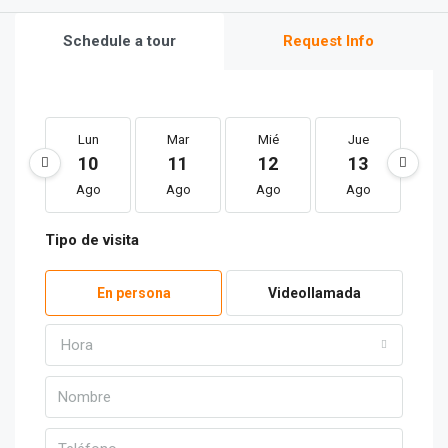
Schedule a tour
Request Info
Lun
Mar
Mié
Jue
V
10
11
12
13
1
Ago
Ago
Ago
Ago
A
Tipo de visita
En persona
Videollamada
Hora