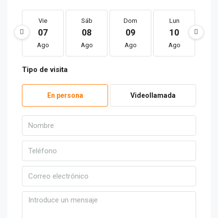
Vie
Sáb
Dom
Lun
M
07
08
09
10
1
Ago
Ago
Ago
Ago
A
Tipo de visita
En persona
Videollamada