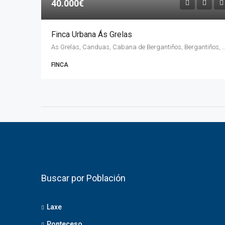
40.000€
Finca Urbana Ás Grelas
As Grelas, Canduas, Cabana de Bergantiños, Bergantiños, La Coruña,
FINCA
Buscar por Población
Laxe
Ponteceso