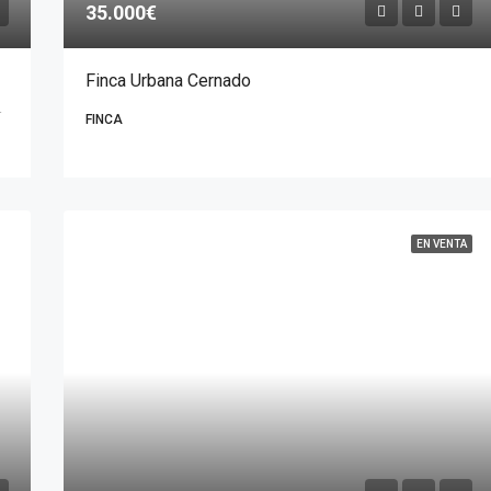
35.000€
Finca Urbana Cernado
licia, 15851, España
FINCA
EN VENTA