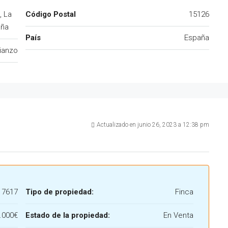
, La
Código Postal
15126
aña
País
España
ianzo
Actualizado en junio 26, 2023 a 12:38 pm
17617
Tipo de propiedad:
Finca
.000€
Estado de la propiedad:
En Venta