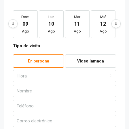
Dom
Lun
Mar
Mié
J
09
10
11
12
1
Ago
Ago
Ago
Ago
A
Tipo de visita
En persona
Videollamada
Hora