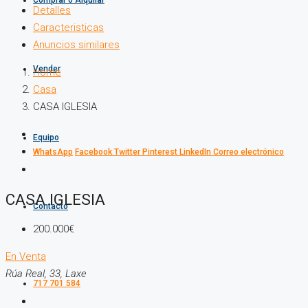
Comprar o Alquilar
Detalles
Caracteristicas
Anuncios similares
Vender
Home
Casa
CASA IGLESIA
Equipo
WhatsApp
Facebook
Twitter
Pinterest
LinkedIn
Correo electrónico
CASA IGLESIA
Contacto
200.000€
En Venta
Rúa Real, 33, Laxe
717 701 584