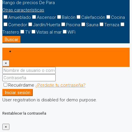
Rango de precios
De
Para
Otras características
Amueblado
Ascensor
Balcón
Calefacción
Cocina
Comedor
Jardín/Huerta
Piscina
Sauna
Terraza
Trastero
TV
Vistas al mar
WiFi
Buscar
Iniciar sesión
×
Recuérdame
¿Perdiste tu contraseña?
Iniciar sesión
User registration is disabled for demo purpose.
Restablecer la contraseña
×