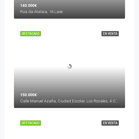
140.000€
Rúa da Atalaia, 16 Laxe
DESTACADO
EN VENTA
150.000€
Calle Manuel Azaña, Ciudad Escolar, Los Rosales, A Coruña, La Coruña, Galicia, 15011, España
DESTACADO
EN VENTA